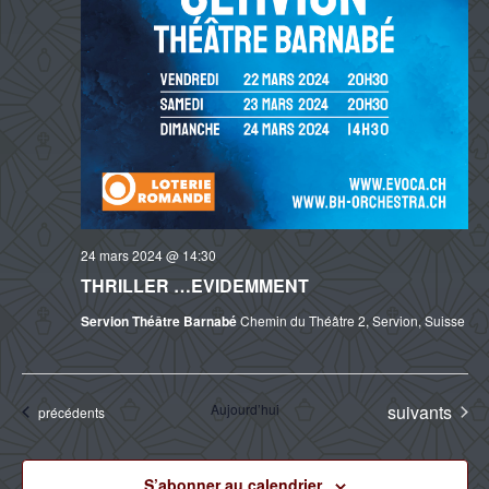
24 mars 2024 @ 14:30
THRILLER …EVIDEMMENT
Servion Théâtre Barnabé
Chemin du Théâtre 2, Servion, Suisse
Évènements
Aujourd’hui
suivants
Évènements
précédents
S’abonner au calendrier